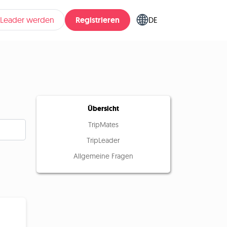
Registrieren
pLeader werden
DE
Übersicht
TripMates
TripLeader
Allgemeine Fragen