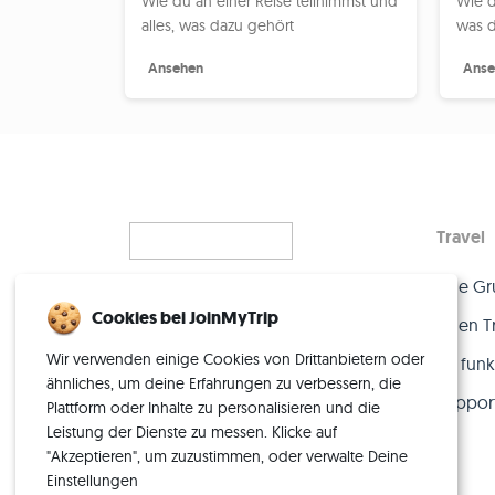
Wie du an einer Reise teilnimmst und
Wie d
alles, was dazu gehört
was d
Ansehen
Anse
Travel
Eine Gr
Alleinreisen, neu gedacht
Cookies bei JoinMyTrip
– mit der perfekten Crew.
Einen T
Wir verwenden einige Cookies von Drittanbietern oder
So funkt
ähnliches, um deine Erfahrungen zu verbessern, die
Suppor
Plattform oder Inhalte zu personalisieren und die
Leistung der Dienste zu messen. Klicke auf
"Akzeptieren", um zuzustimmen, oder verwalte Deine
Einstellungen