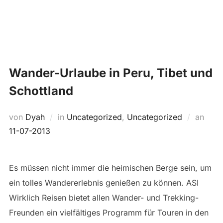
Zum
Suchen
Inhalt
SEIT
nach:
springen
Wander-Urlaube in Peru, Tibet und
Schottland
Veröf
von
Dyah
in
Uncategorized
,
Uncategorized
an
am
11-07-2013
Es müssen nicht immer die heimischen Berge sein, um
ein tolles Wandererlebnis genießen zu können. ASI
Wirklich Reisen bietet allen Wander- und Trekking-
Freunden ein vielfältiges Programm für Touren in den