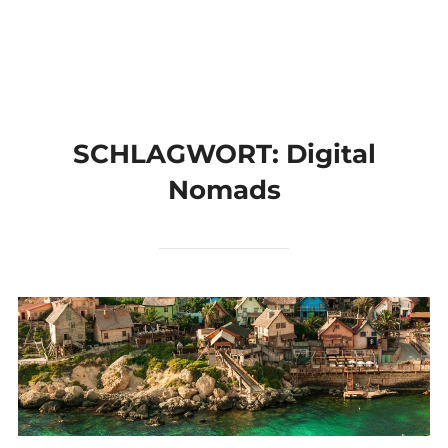
Zum
Suchen
Inhalt
SEIT
nach:
springen
SCHLAGWORT:
Digital
Nomads