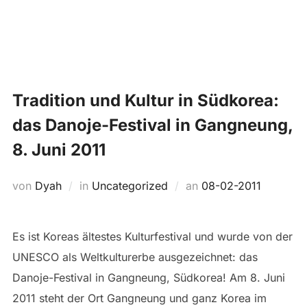
Zum
Suchen
Inhalt
SEIT
nach:
springen
Tradition und Kultur in Südkorea:
das Danoje-Festival in Gangneung,
8. Juni 2011
Veröffentlicht
von
Dyah
in
Uncategorized
an
08-02-2011
am
Es ist Koreas ältestes Kulturfestival und wurde von der
UNESCO als Weltkulturerbe ausgezeichnet: das
Danoje-Festival in Gangneung, Südkorea! Am 8. Juni
2011 steht der Ort Gangneung und ganz Korea im