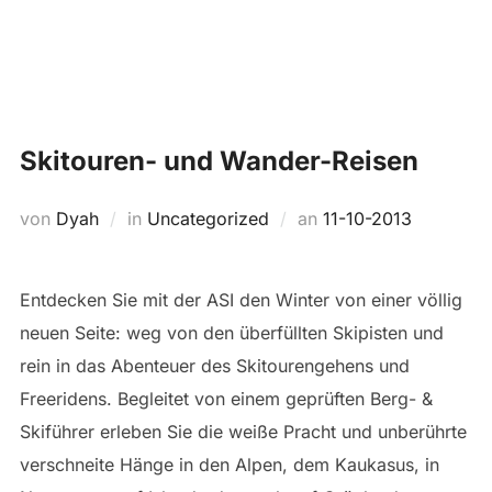
Zum
Suchen
Inhalt
SEIT
nach:
springen
Skitouren- und Wander-Reisen
Veröffentlicht
von
Dyah
in
Uncategorized
an
11-10-2013
am
Entdecken Sie mit der ASI den Winter von einer völlig
neuen Seite: weg von den überfüllten Skipisten und
rein in das Abenteuer des Skitourengehens und
Freeridens. Begleitet von einem geprüften Berg- &
Skiführer erleben Sie die weiße Pracht und unberührte
verschneite Hänge in den Alpen, dem Kaukasus, in