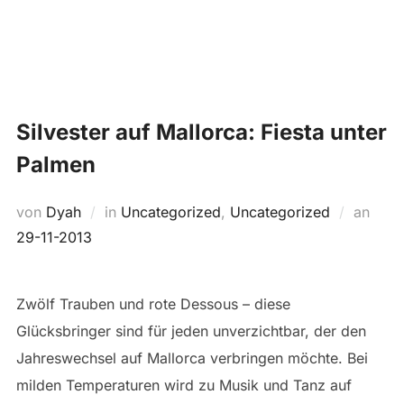
Zum
Suchen
Inhalt
SEIT
nach:
springen
Silvester auf Mallorca: Fiesta unter
Palmen
Veröf
von
Dyah
in
Uncategorized
,
Uncategorized
an
am
29-11-2013
Zwölf Trauben und rote Dessous – diese
Glücksbringer sind für jeden unverzichtbar, der den
Jahreswechsel auf Mallorca verbringen möchte. Bei
milden Temperaturen wird zu Musik und Tanz auf