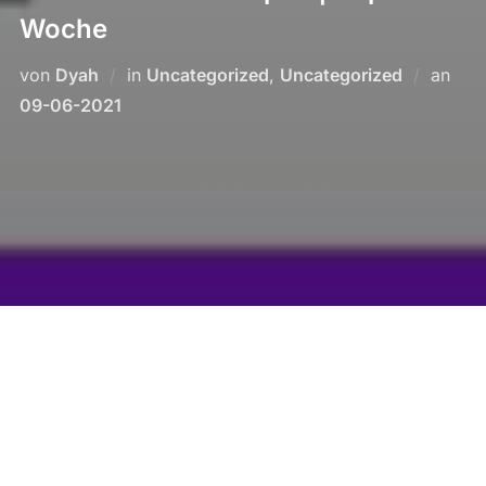
Woche
Verö
von
Dyah
in
Uncategorized
,
Uncategorized
an
am
09-06-2021
Erlebt die Kultur und
entdeckt unbekannte Orte
in Japan