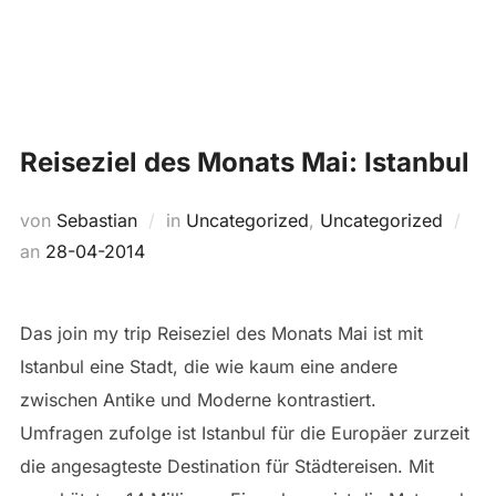
Zum
Suchen
Inhalt
SEIT
nach:
springen
Reiseziel des Monats Mai: Istanbul
von
Sebastian
in
Uncategorized
,
Uncategorized
Veröffentlicht
an
28-04-2014
am
Das join my trip Reiseziel des Monats Mai ist mit
Istanbul eine Stadt, die wie kaum eine andere
zwischen Antike und Moderne kontrastiert.
Umfragen zufolge ist Istanbul für die Europäer zurzeit
die angesagteste Destination für Städtereisen. Mit