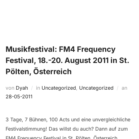
Zum
Suchen
Inhalt
SEIT
nach:
springen
Musikfestival: FM4 Frequency
Festival, 18.-20. August 2011 in St.
Pölten, Österreich
Veröf
von
Dyah
in
Uncategorized
,
Uncategorized
an
am
28-05-2011
3 Tage, 7 Bühnen, 100 Acts und eine unvergleichliche
Festivalstimmung! Das willst du auch? Dann auf zum
FM4 Frequency Festival in St. Pölten, Österreich.