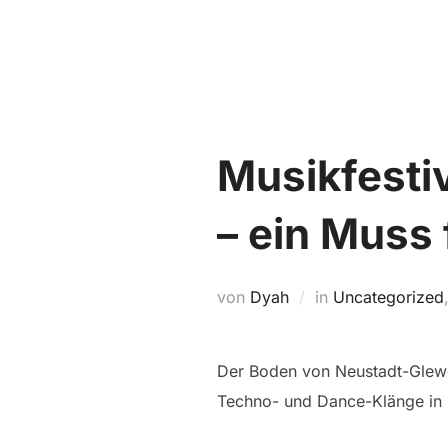
Zum
Inhalt
springen
Musikfestiv
– ein Muss
von
Dyah
in
Uncategorized
Der Boden von Neustadt-Glewe w
Techno- und Dance-Klänge in 