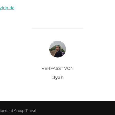
ytrip.de
BEITRAGSAUTOR
VERFASST VON
Dyah
tandard Group Travel