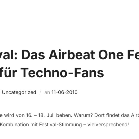
Home
TRIP FINDEN
SO FUNKTIONIERT’S
al: Das Airbeat One F
 für Techno-Fans
Veröffentlicht
,
Uncategorized
an
11-06-2010
am
ird von 16. – 18. Juli beben. Warum? Dort findet das Airbe
Kombination mit Festival-Stimmung – vielversprechend!