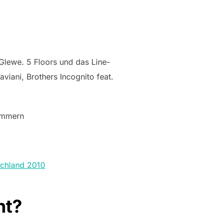
-Glewe. 5 Floors und das Line-
iani, Brothers Incognito feat.
pommern
schland 2010
ht?