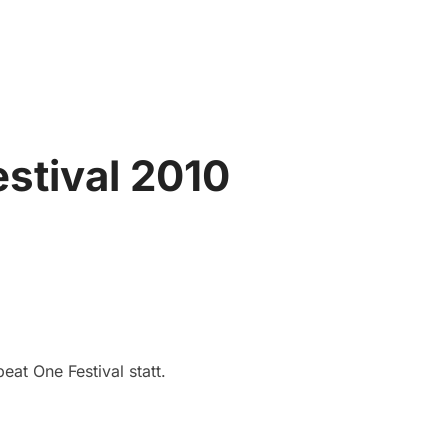
Suchen
SEITENLEIST
nach:
estival 2010
at One Festival statt.