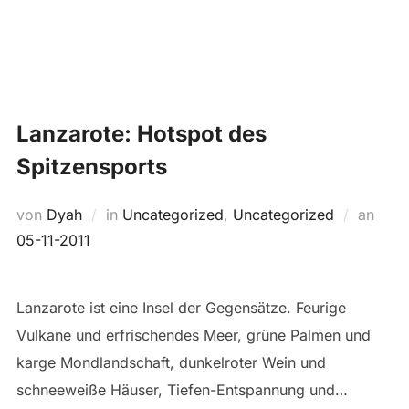
Zum
Suchen
Inhalt
SEIT
nach:
springen
Lanzarote: Hotspot des
Spitzensports
Veröf
von
Dyah
in
Uncategorized
,
Uncategorized
an
am
05-11-2011
Lanzarote ist eine Insel der Gegensätze. Feurige
Vulkane und erfrischendes Meer, grüne Palmen und
karge Mondlandschaft, dunkelroter Wein und
schneeweiße Häuser, Tiefen-Entspannung und…