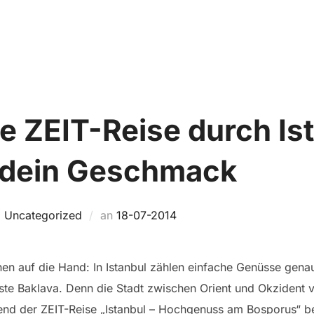
Home
TRIP FINDEN
SO FUNKTIONIERT’S
e ZEIT-Reise durch Is
dein Geschmack
Veröffentlicht
,
Uncategorized
an
18-07-2014
am
en auf die Hand: In Istanbul zählen einfache Genüsse gen
ste Baklava. Denn die Stadt zwischen Orient und Okzident v
nd der ZEIT-Reise „Istanbul – Hochgenuss am Bosporus“ b