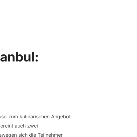
Suchen
SEITENLEIST
nach:
tanbul:
auso zum kulinarischen Angebot
ereint auch zwei
ewegen sich die Teilnehmer