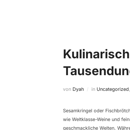
Zum
Inhalt
springen
Kulinarisch
Tausendun
von
Dyah
in
Uncategorized
Sesamkringel oder Fischbrötch
wie Weltklasse-Weine und fein
geschmackliche Welten. Währe