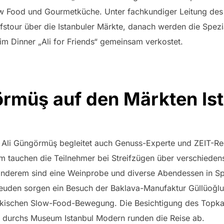
w Food und Gourmetküche. Unter fachkundiger Leitung des
stour über die Istanbuler Märkte, danach werden die Spezi
im Dinner „Ali for Friends“ gemeinsam verkostet.
örmüş auf den Märkten Is
Ali Güngörmüş begleitet auch Genuss-Experte und ZEIT-Re
 tauchen die Teilnehmer bei Streifzügen über verschiedens
 anderem sind eine Weinprobe und diverse Abendessen in Sp
reuden sorgen ein Besuch der Baklava-Manufaktur Güllüoğlu
rkischen Slow-Food-Bewegung. Die Besichtigung des Topkap
g durchs Museum Istanbul Modern runden die Reise ab.