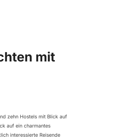
Suchen
SEITENLEIST
nach:
chten mit
d zehn Hostels mit Blick auf
ick auf ein charmantes
ich interessierte Reisende