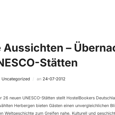
Home
TRIP FINDEN
SO FUNKTIONIERT’S
e Aussichten – Überna
UNESCO-Stätten
Veröffentlicht
,
Uncategorized
an
24-07-2012
am
r 26 neuen UNESCO-Stätten stellt HostelBookers Deutschlan
wählten Herbergen bieten Gästen einen unvergleichlichen Bl
 Weltgeschichte zum Greifen nahe. Kulturell und geschichtl