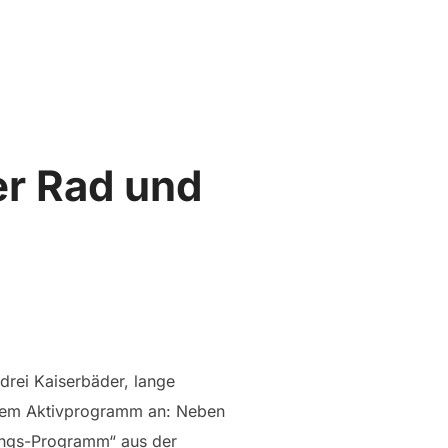
Suchen
SEITENLEIST
nach:
er Rad und
drei Kaiserbäder, lange
reitem Aktivprogramm an: Neben
gungs-Programm“ aus der