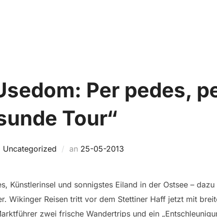
Home
TRIP FINDEN
SO FUNKTIONIERT’S
 Usedom: Per pedes, p
esunde Tour“
Veröffentlicht
,
Uncategorized
an
25-05-2013
am
 Künstlerinsel und sonnigstes Eiland in der Ostsee – dazu 
r. Wikinger Reisen tritt vor dem Stettiner Haff jetzt mit b
Marktführer zwei frische Wandertrips und ein „Entschleuni