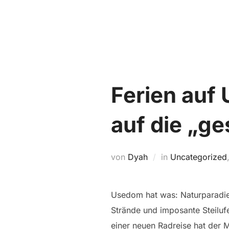
Zum
Inhalt
springen
Ferien auf
auf die „g
von
Dyah
in
Uncategorized
Usedom hat was: Naturparadies,
Strände und imposante Steilufe
einer neuen Radreise hat der 