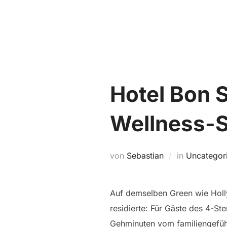
Zum
Inhalt
springen
Hotel Bon S
Wellness-S
von
Sebastian
in
Uncategor
Auf demselben Green wie Holly
residierte: Für Gäste des 4-St
Gehminuten vom familiengeführt