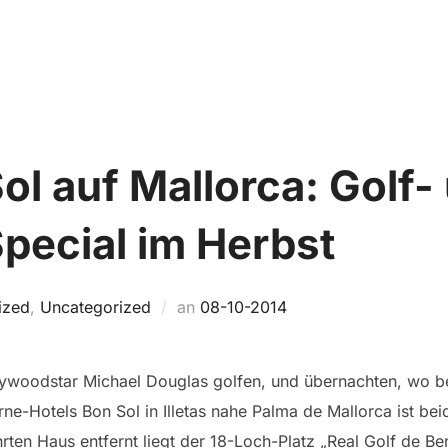
Home
TRIP FINDEN
SO FUNKTIONIERT’S
ol auf Mallorca: Golf-
pecial im Herbst
Veröffentlicht
ized
,
Uncategorized
an
08-10-2014
am
woodstar Michael Douglas golfen, und übernachten, wo ber
erne-Hotels Bon Sol in Illetas nahe Palma de Mallorca ist be
en Haus entfernt liegt der 18-Loch-Platz „Real Golf de Ben