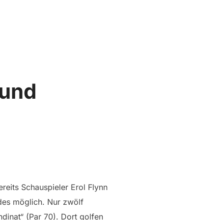
Suchen
SEITENLEIST
nach:
 und
eits Schauspieler Erol Flynn
ides möglich. Nur zwölf
dinat“ (Par 70). Dort golfen