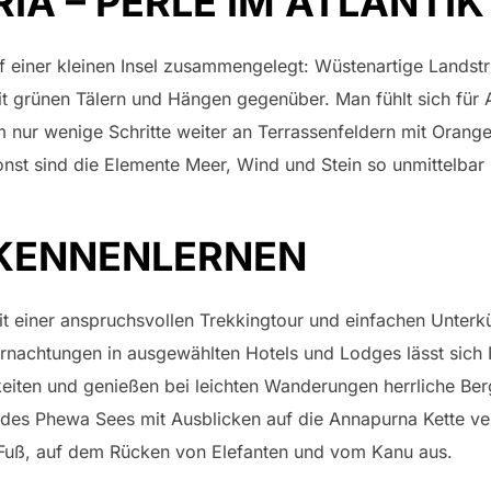
IA – PERLE IM ATLANTIK
f einer kleinen Insel zusammengelegt: Wüstenartige Landst
t grünen Tälern und Hängen gegenüber. Man fühlt sich für 
um nur wenige Schritte weiter an Terrassenfeldern mit Ora
st sind die Elemente Meer, Wind und Stein so unmittelbar 
 KENNENLERNEN
it einer anspruchsvollen Trekkingtour und einfachen Unterk
ernachtungen in ausgewählten Hotels und Lodges lässt sich
eiten und genießen bei leichten Wanderungen herrliche Ber
e des Phewa Sees mit Ausblicken auf die Annapurna Kette v
 Fuß, auf dem Rücken von Elefanten und vom Kanu aus.