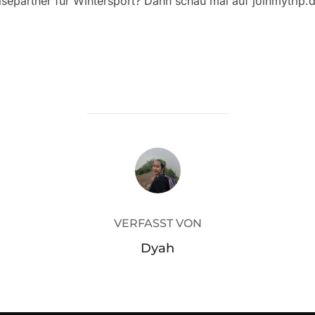
separtner für Wintersport? Dann schau mal auf joinmytrip.
BEITRAGSAUTOR
VERFASST VON
Dyah