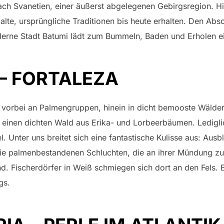
ch Svanetien, einer äußerst abgelegenen Gebirgsregion. Hie
lte, ursprüngliche Traditionen bis heute erhalten. Den Absc
rne Stadt Batumi lädt zum Bummeln, Baden und Erholen ei
– FORTALEZA
, vorbei an Palmengruppen, hinein in dicht bemooste Wälde
einen dichten Wald aus Erika- und Lorbeerbäumen. Lediglic
l. Unter uns breitet sich eine fantastische Kulisse aus: Ausb
die palmenbestandenen Schluchten, die an ihrer Mündung z
. Fischerdörfer in Weiß schmiegen sich dort an den Fels. E
gs.