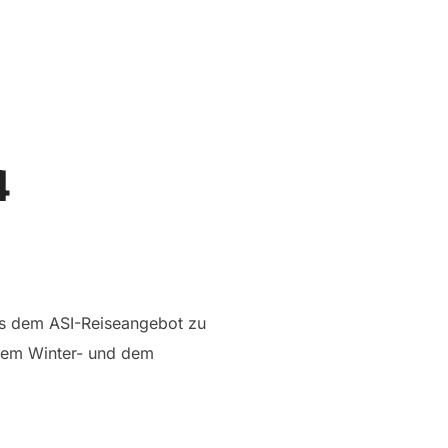
Suchen
SEITENLEIST
nach:
4
aus dem ASI-Reiseangebot zu
 dem Winter- und dem