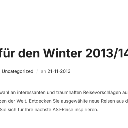
Home
TRIP FINDEN
SO FUNKTIONIERT’S
für den Winter 2013/1
Veröffentlicht
,
Uncategorized
an
21-11-2013
am
uswahl an interessanten und traumhaften Reisevorschlägen 
zen der Welt. Entdecken Sie ausgewählte neue Reisen aus
ie sich für Ihre nächste ASI-Reise inspirieren.