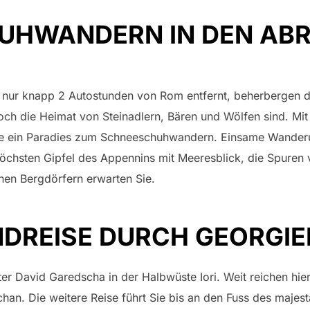
UHWANDERN IN DEN AB
 nur knapp 2 Autostunden von Rom entfernt, beherbergen d
 noch die Heimat von Steinadlern, Bären und Wölfen sind. M
 sie ein Paradies zum Schneeschuhwandern. Einsame Wanderu
chsten Gipfel des Appennins mit Meeresblick, die Spuren 
ichen Bergdörfern erwarten Sie.
DREISE DURCH GEORGIE
r David Garedscha in der Halbwüste Iori. Weit reichen hier
an. Die weitere Reise führt Sie bis an den Fuss des majes