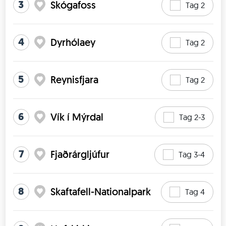
3
Skógafoss
Tag 2
4
Dyrhólaey
Tag 2
5
Reynisfjara
Tag 2
6
Vík í Mýrdal
Tag 2-3
7
Fjaðrárgljúfur
Tag 3-4
8
Skaftafell-Nationalpark
Tag 4