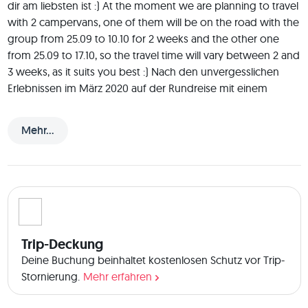
dir am liebsten ist :) At the moment we are planning to travel 
with 2 campervans, one of them will be on the road with the 
group from 25.09 to 10.10 for 2 weeks and the other one 
from 25.09 to 17.10, so the travel time will vary between 2 and 
3 weeks, as it suits you best :) Nach den unvergesslichen 
Erlebnissen im März 2020 auf der Rundreise mit einem 
Camper durch Island, soll es im Herbst/Winter dieses Jahres 
erneut dorthin gehen und weitere Orte entdeckt werden. 
Mehr...
Wir alle haben es schon einmal auf Instagram, Bildern oder 
im Fernseher gesehen, die atemberaubenden Natur Island! 
Wer hat sich dabei noch nie die Augen gerieben und sich 
mal fest vorgenommen eine Reise dorthin anzutreten? Mit 
Anfang September bestehen gute Chance die Polarlichter zu 
sehen, eine Wanderung durch eine Eishöhle zu 
unternehmen und dabei ist die Inseln nicht so überlaufen 
Trip-Deckung
wie in der Hauptreisezeit. Nach der Anreise soll es nach ein 
Deine Buchung beinhaltet kostenlosen Schutz vor Trip-
oder zwei Nächten in Reykjavík los auf die Ringstraße gehen 
Stornierung.
Mehr erfahren
einmal um die Insel in einem Campervan oder mit einem 
Mietauto und Zelt, je nach dem was die gemeinsame 