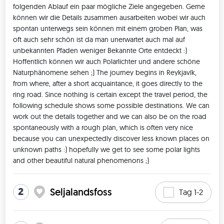
mentioned period. Depending on the wishes of all, we could 
folgenden Ablauf ein paar mögliche Ziele angegeben. Gerne 
also adjust the duration of the trip between 1.5 and 3.5 
können wir die Details zusammen ausarbeiten wobei wir auch 
weeks. Local costs for accommodation, transportation and 
spontan unterwegs sein können mit einem groben Plan, was 
oft auch sehr schön ist da man unerwartet auch mal auf 
activities should be around 1500 € depending on the 
unbekannten Pfaden weniger Bekannte Orte entdeckt :) 
duration of the trip. The costs indicated per TripMate are 
Hoffentlich können wir auch Polarlichter und andere schöne 
approximately the costs necessary for the campervan for a 
Naturphänomene sehen ;) The journey begins in Reykjavík, 
stay of 13 nights. If the rental cost is less than the indicated 
from where, after a short acquaintance, it goes directly to the 
price, it will be used for fuel costs. If the costs are higher due 
ring road. Since nothing is certain except the travel period, the 
to longer travel time or additional insurances I am sure we 
following schedule shows some possible destinations. We can 
will find a way to get eaven. I am looking forward to your 
work out the details together and we can also be on the road 
news and an unforgettable time in Iceland :) Tim
spontaneously with a rough plan, which is often very nice 
because you can unexpectedly discover less known places on 
unknown paths :) hopefully we get to see some polar lights 
and other beautiful natural phenomenons ;) 
2
Seljalandsfoss
Tag 1-2