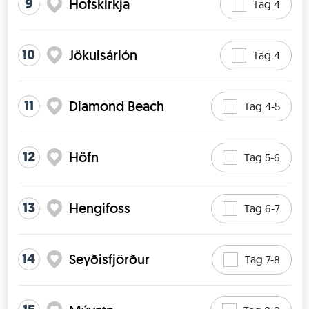
9
Hofskirkja
Tag 4
10
Jökulsárlón
Tag 4
11
Diamond Beach
Tag 4-5
12
Höfn
Tag 5-6
13
Hengifoss
Tag 6-7
14
Seyðisfjörður
Tag 7-8