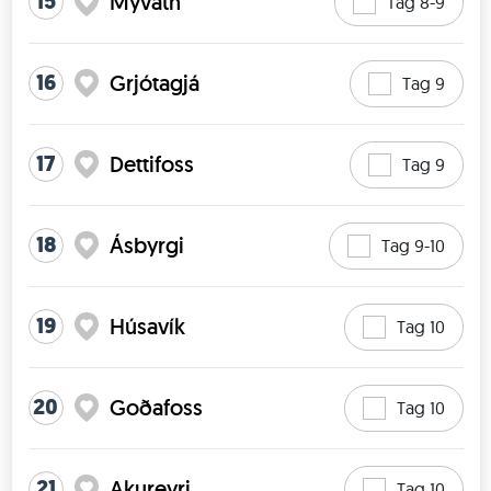
15
Mývatn
Tag 8-9
16
Grjótagjá
Tag 9
17
Dettifoss
Tag 9
18
Ásbyrgi
Tag 9-10
19
Húsavík
Tag 10
20
Goðafoss
Tag 10
21
Akureyri
Tag 10