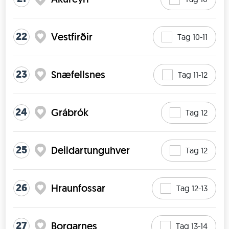
22
Vestfirðir
Tag 10-11
23
Snæfellsnes
Tag 11-12
24
Grábrók
Tag 12
25
Deildartunguhver
Tag 12
26
Hraunfossar
Tag 12-13
27
Borgarnes
Tag 13-14