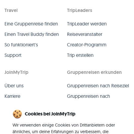
Travel
TripLeaders
Eine Gruppenreise finden
TripLeader werden
Einen Travel Buddy finden
Reiseveranstalter
So funktioniert's
Creator-Programm
Support
Trip erstellen
JoinMyTrip
Gruppenreisen erkunden
Über uns
Gruppenreisen nach Reiseziel
Karriere
Gruppenreisen nach
TripLeader
Presse
Cookies bei JoinMyTrip
Alle Gruppenreisen
Blog
Wir verwenden einige Cookies von Drittanbietern oder
Vergangene Gruppenreisen
Kontakt
ähnliches, um deine Erfahrungen zu verbessern, die