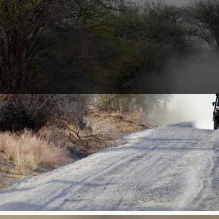
 kommt sind Safaris. Suche dir einen Reisepartner für Tansania und 
en. Kommt Giraffen, Elefanten, Antilopen und Zebras so nah, wie nie