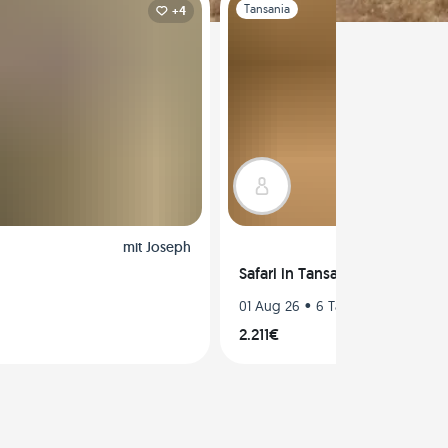
Folie 1 von 1
Tansania
+4
mit
Joseph
Safari in Tansania: Tarangire
•
01 Aug 26
6 Tage
2.211€