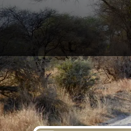
Startseite
›
Alle Trips
›
Tansania Reisepartner
Das erste was einem beim Wort Tansania in den Sinn
zusammen auf Entdeckungstour durch Tansanias Stepp
den warmen weichen Sand der weißen Strände.
Tansania Reisepartner