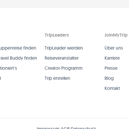
TripLeaders
JoinMyTrip
uppenreise finden
TripLeader werden
Über uns
ravel Buddy finden
Reiseveranstalter
Karriere
ioniert's
Creator-Programm
Presse
t
Trip erstellen
Blog
Kontakt
Impressum
AGB
Datenschutz
|
|