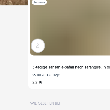
Folie 1 von 1
Tansania
5-tägige Tansania-Safari nach Tarangire, in
•
25 Jul 26
6 Tage
2.211€
WIE GESEHEN BEI