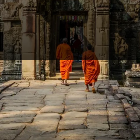
odscha, welches von vielen Reisenden oft unterschätzt wird. Besichtig
 von Thailand hat so viel mehr zu bieten! Neben tollen Stränden und
In Kambodscha könnt ihr noch das authentische Leben der Einheimische
s!