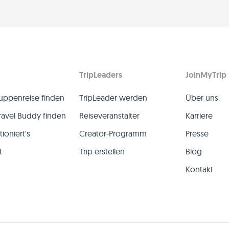
TripLeaders
JoinMyTrip
uppenreise finden
TripLeader werden
Über uns
ravel Buddy finden
Reiseveranstalter
Karriere
ioniert's
Creator-Programm
Presse
t
Trip erstellen
Blog
Kontakt