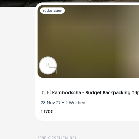
Folie 1 von 1
Südostasien
🇰🇭 Kambodscha - Budget Backpacking Trip 
•
28 Nov 27
2 Wochen
1.170€
WIE GESEHEN BEI