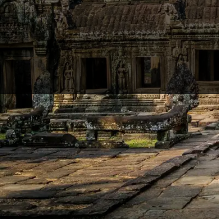
Startseite
›
Alle Trips
›
Kambodscha Reisepartner
Hier findest du die perfekten Reisepartner für Kamb
berühmte Tempelanlage Angkor Wat. Das Nachbarland
kulturelle Highlights zu bestaunen. Und das beste: 
Geheimtipp für reiselustige Backpacker. Dann mal lo
Empfohlene Trips