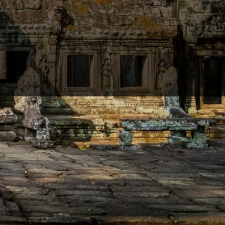
e mit deinem Urlaubspartner nicht einfach nur die
 unberührter Natur gibt es in den Städten einige
n miterleben, denn viele Gebiete gelten als