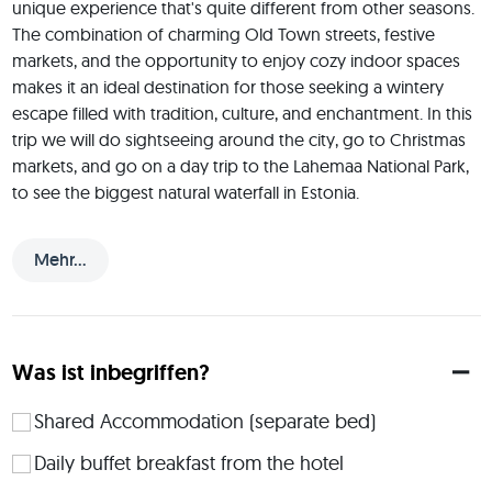
unique experience that's quite different from other seasons. 
The combination of charming Old Town streets, festive 
markets, and the opportunity to enjoy cozy indoor spaces 
makes it an ideal destination for those seeking a wintery 
escape filled with tradition, culture, and enchantment. In this 
trip we will do sightseeing around the city, go to Christmas 
markets, and go on a day trip to the Lahemaa National Park, 
to see the biggest natural waterfall in Estonia.
 About me: I am Windy, I am into nature, I already organized 
several trips on JoinMyTrip and I really love it. I am looking 
Mehr...
for adventurous TripMates who love adventures and nature! 
Check out my profile for more budget-friendly short trips! 🪂 
 Accommodation: Our accommodation will be a hotel and 
Was ist inbegriffen?
rooms will be shared (2 persons each room). If you prefer a 
private room, let me know and I can arrange it for a higher 
price. We will also have hotel breakfast included in our stay. 
Shared Accommodation (separate bed)
General rules: Non-smoking room. Save the trip and feel free 
Daily buffet breakfast from the hotel
to ask me any questions! See you in beautiful Tallinn! 