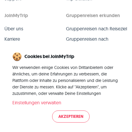
JoinMyTrip
Gruppenreisen erkunden
Über uns
Gruppenreisen nach Reiseziel
Karriere
Gruppenreisen nach
TripLeader
Presse
Cookies bei JoinMyTrip
Alle Gruppenreisen
Blog
Wir verwenden einige Cookies von Drittanbietern oder
Vergangene Gruppenreisen
Kontakt
ähnliches, um deine Erfahrungen zu verbessern, die
Alle Kategorien
Plattform oder Inhalte zu personalisieren und die Leistung
der Dienste zu messen. Klicke auf "Akzeptieren", um
zuzustimmen, oder verwalte Deine Einstellungen
Einstellungen verwalten
© 2026 JoinMyTrip
AKZEPTIEREN
Impressum
AGB
Datenschutz
|
|