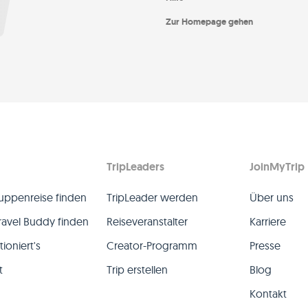
Zur Homepage gehen
TripLeaders
JoinMyTrip
uppenreise finden
TripLeader werden
Über uns
ravel Buddy finden
Reiseveranstalter
Karriere
ioniert's
Creator-Programm
Presse
t
Trip erstellen
Blog
Kontakt