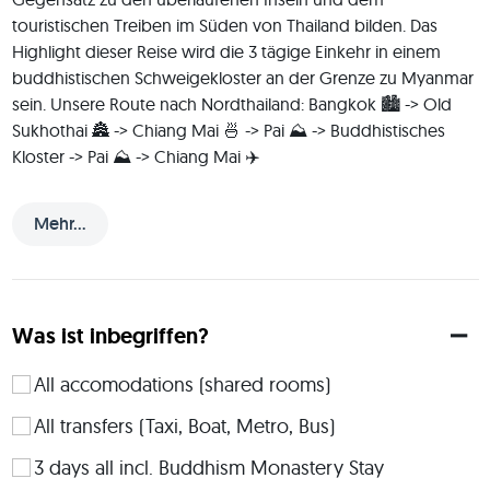
touristischen Treiben im Süden von Thailand bilden. Das 
Highlight dieser Reise wird die 3 tägige Einkehr in einem 
buddhistischen Schweigekloster an der Grenze zu Myanmar 
sein. Unsere Route nach Nordthailand: Bangkok 🏙️ -> Old 
Sukhothai 🏯 -> Chiang Mai 🍜 -> Pai ⛰️ -> Buddhistisches 
Kloster -> Pai ⛰️ -> Chiang Mai ✈️ 
________________________________________ ℹ️ 
OVERVIEW: Tag 1-3: Unsere Reise beginnt in der 
Mehr...
pulsierenden Megacity Bangkok. Wenn du das erste mal in 
Bangkok bist, zeig ich dir einige der typischen (aber 
sehenswerten) Highlights der Thailändischen Hauptstadt. 
Gerne besuchen wir aber auch die nicht so touristischen 
Was ist inbegriffen?
Ecken meiner Wahlheimatstadt. 🍻🏙️ 🏯 Bangkok 
ALTERNATIVE: Falls du bereits schon ein paar Tage vorher in 
All accomodations (shared rooms)
Bangkok ankommst und die Stadt bereits auf eigene Faust 
erkundet hast, können wir in Absprache mit den anderen 
All transfers (Taxi, Boat, Metro, Bus)
Tripmates als Alternative auch Kanchanaburi besuchen. 
3 days all incl. Buddhism Monastery Stay
Kanchanaburi liegt ca. 3h westlich von Bangkok an dem 