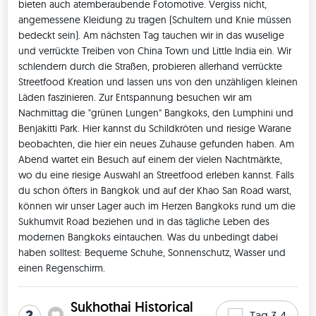
Minivan) ✅ Accommodation (13 nights in shared double 
bieten auch atemberaubende Fotomotive. Vergiss nicht, 
angemessene Kleidung zu tragen (Schultern und Knie müssen 
rooms) ✅ Entrance fee Wat Arun - Bangkok ✅ Entrance fee 
bedeckt sein). Am nächsten Tag tauchen wir in das wuselige 
Wat Saket - Bangkok ✅ Entrance fee Sukhothai Historical 
und verrückte Treiben von China Town und Little India ein. Wir 
Park (UNESCO) - Sukhothai ✅ Bike rental - Sukhothai ✅ 
schlendern durch die Straßen, probieren allerhand verrückte 
Entrance fee Wat Chedi Luang - Chiang Mai ✅ Donation Wat 
Streetfood Kreation und lassen uns von den unzähligen kleinen 
Phan Tao - Chiang Mai ✅ 1x lunch (authentic Khao Soi soup) - 
Läden faszinieren. Zur Entspannung besuchen wir am 
Chiang Mai ✅ 1-day Scooter rental in Pai (1 Scooter for 2 
Nachmittag die "grünen Lungen" Bangkoks, den Lumphini und 
people, including fuel) ✅ 1x foot or shoulder massage (30 
Benjakitti Park. Hier kannst du Schildkröten und riesige Warane 
minutes) - Chiang Mai ✅ 3 days stay in buddhism forest 
beobachten, die hier ein neues Zuhause gefunden haben. Am 
monastery incl. accomodation & food ✅ 24/7 Customer 
Abend wartet ein Besuch auf einem der vielen Nachtmärkte, 
Service and Support. ✅ Travel Insurance for Trip Mates 
wo du eine riesige Auswahl an Streetfood erleben kannst. Falls 
coming from Austria and Germany. Was ist nicht im 
du schon öfters in Bangkok und auf der Khao San Road warst, 
können wir unser Lager auch im Herzen Bangkoks rund um die 
Reisepreis enthalten? ❌ (International) Flights to/from 
Sukhumvit Road beziehen und in das tägliche Leben des 
Bangkok ❌ Transport from Chiang Mai to Bangkok or where 
modernen Bangkoks eintauchen. Was du unbedingt dabei 
you wanna go (flight approx. 40€) ❌ Daily Meals, Snacks & 
haben solltest: Bequeme Schuhe, Sonnenschutz, Wasser und 
Drinks (approx. 7€-15€ per day) ❌ If needed, single room 
einen Regenschirm. 
upgrade (approx. 10-15€ per day) ❌ Entrance fees for 
additional attractions (depends on what you want to do) ❌ 
Sukhothai Historical
Tours for additional attractions (depends on what you want 
2
Tag 3-4