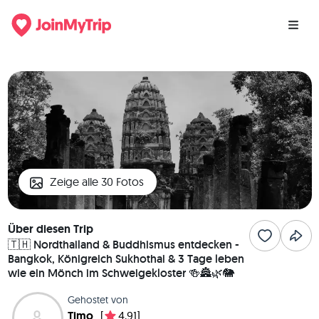
Zeige alle 30 Fotos
Über diesen Trip
🇹🇭 Nordthailand & Buddhismus entdecken -
Bangkok, Königreich Sukhothai & 3 Tage leben
wie ein Mönch im Schweigekloster 🍻🏯🌿🐘
Gehostet von
Timo
[
4,91]