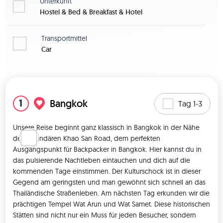
Unterkunft
ausklingen zu lassen. Tag 13: Zum Abschluss unserer 
Hostel & Bed & Breakfast & Hotel
Rundreise fahren wir morgens von Pai zurück nach Chiang 
Mai. Hier endet unsere gemeinsame Reise. Von Chiang Mai 
Transportmittel
habt ihr je nach Reiseplan eine optimale Anbindung um 
Car
entweder zurück nach Bangkok oder weiter auf die Inseln im 
Süden zu fliegen oder per Bus/Zug weiter Richtung Laos zu 
Karte zeigen
reisen. Solltest du noch weiter durch Thailand oder 
Südostasien reisen, habe ich natürlich noch ein paar heiße 
1
Bangkok
Tag 1-3
Tipps für dich parat. ✈️🏙️ 
________________________________________ 
Unsere Reise beginnt ganz klassisch in Bangkok in der Nähe 
Was kannst du auf dieser Reise erwarten? ➕ Echtes 
der legendären Khao San Road, dem perfekten 
Backpacking Feeling 🎒 ➕ Eine coole Reisegruppe, mit 
Ausgangspunkt für Backpacker in Bangkok. Hier kannst du in 
maximal 6 Leuten 🤗 ➕ Triff andere Backpacker aus aller Welt 
das pulsierende Nachtleben eintauchen und dich auf die 
in Bangkok, Chiang Mai und Pai 🍺🌏 ➕ Schalte dein Handy 
kommenden Tage einstimmen. Der Kulturschock ist in dieser 
aus und tauche in die Welt eines buddhistischen Klosters ein 
Gegend am geringsten und man gewöhnt sich schnell an das 
➕ Perfekter Mix aus Party, Kultur und Natur. 🥳🏛️🌿 ➕ Echte 
Thailändische Straßenleben. Am nächsten Tag erkunden wir die 
Thailändische Kultur und Gastfreundschaft 🙏 Was ist im 
prächtigen Tempel Wat Arun und Wat Samet. Diese historischen 
Reisepreis enthalten? ✅ All transfers (Bus, Train, Taxi, Boat, 
Stätten sind nicht nur ein Muss für jeden Besucher, sondern 