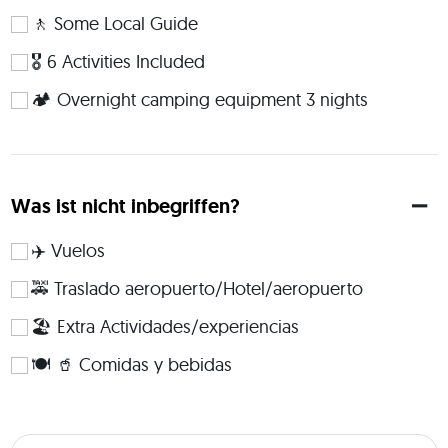
camping. Transportation: mix of public and private transport, 
🚶 Some Local Guide
walking. Physical Rating: - Easy walking and hiking suitable for 
all fitness levels. Nothing too strenuous unless you choose 
🎖️ 6 Activities Included
to push yourself. Any questions about the trip? You can let 
🏕 Overnight camping equipment 3 nights
me know in the Q&A section! 
Was ist nicht inbegriffen?
✈️ Vuelos
🚕 Traslado aeropuerto/Hotel/aeropuerto
🏖️ Extra Actividades/experiencias
🍽️ 🥤 Comidas y bebidas