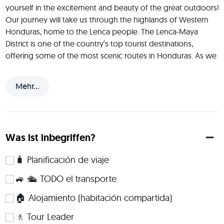
yourself in the excitement and beauty of the great outdoors! 
Our journey will take us through the highlands of Western 
Honduras, home to the Lenca people. The Lenca-Maya 
District is one of the country’s top tourist destinations, 
offering some of the most scenic routes in Honduras. As we 
drive through the pine-clad mountains, we’ll pass charming 
small villages nestled across the departments of 
Mehr...
Comayagua, Lempira, Copán, and Santa Barbara. These areas 
are rich in living culture, history, architecture, and 
archaeology.
 Hello! My name is Roberto, and I'll be your facilitator, hiking 
Was ist inbegriffen?
buddy, motivator, debater, harmonica player, adventure 
companion, and wingman. I've been guiding tours 
🧳 Planificación de viaje
in,Mexico, all Centro america and Panama for over 2 years, 
🚙 🛳️ TODO el transporte
and I never get tired of returning to all these amazing 
destinations. Welcome to Central America! 
🏠 Alojamiento (habitación compartida)
 At On this trip, we will use different types of 
🚶 Tour Leader
accommodation, including hotels, lodges, B&B, and 