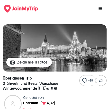
Zeige alle 11 Fotos
Über diesen Trip
+38
Glühwein und Beats: Warschauer
Winterwochenende 🇵🇱🎄🍷🪩
Gehostet von
Christian
[
4,82]