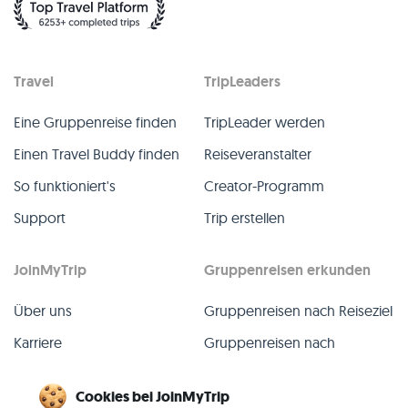
Travel
TripLeaders
Eine Gruppenreise finden
TripLeader werden
Einen Travel Buddy finden
Reiseveranstalter
So funktioniert's
Creator-Programm
Support
Trip erstellen
JoinMyTrip
Gruppenreisen erkunden
Über uns
Gruppenreisen nach Reiseziel
Karriere
Gruppenreisen nach
TripLeader
Presse
Cookies bei JoinMyTrip
Alle Gruppenreisen
Blog