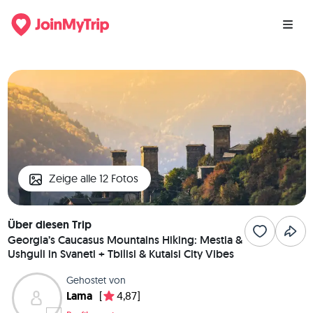
Zeige alle 12 Fotos
Über diesen Trip
Georgia’s Caucasus Mountains Hiking: Mestia &
Ushguli in Svaneti + Tbilisi & Kutaisi City Vibes
Gehostet von
Lama
[
4,87]