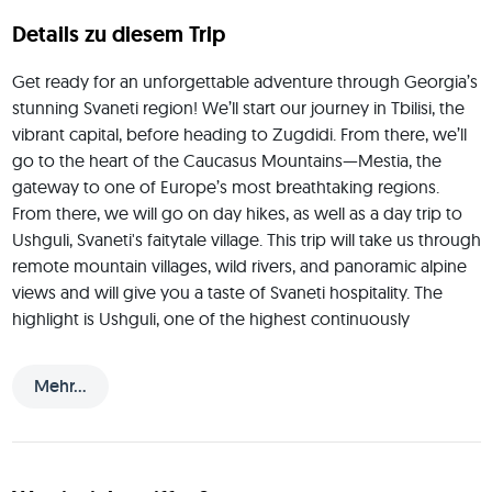
Details zu diesem Trip
Get ready for an unforgettable adventure through Georgia’s 
stunning Svaneti region! We’ll start our journey in Tbilisi, the 
vibrant capital, before heading to Zugdidi. From there, we’ll 
go to the heart of the Caucasus Mountains—Mestia, the 
gateway to one of Europe’s most breathtaking regions. 
From there, we will go on day hikes, as well as a day trip to 
Ushguli, Svaneti's faitytale village. This trip will take us through 
remote mountain villages, wild rivers, and panoramic alpine 
views and will give you a taste of Svaneti hospitality. The 
highlight is Ushguli, one of the highest continuously 
inhabited settlements in Europe, surrounded by snow-
capped peaks and ancient towers. Difficulty of hikes: 
Mehr...
Moderate. Basic fitness is required, but no technical skills are 
needed. Perfect for: Adventurous travelers who love nature, 
and authentic cultural experiences.