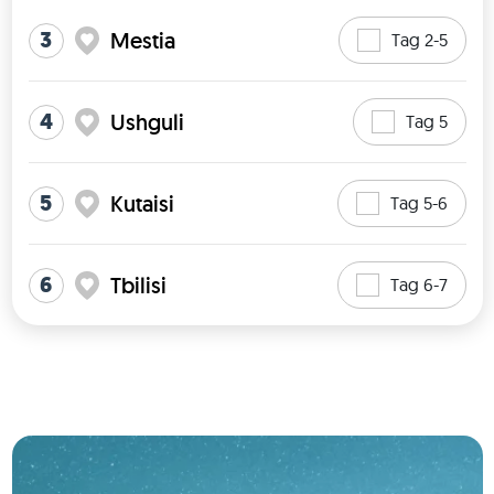
3
Mestia
Tag 2-5
4
Ushguli
Tag 5
5
Kutaisi
Tag 5-6
6
Tbilisi
Tag 6-7