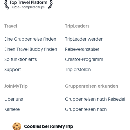
Travel
TripLeaders
Eine Gruppenreise finden
TripLeader werden
Einen Travel Buddy finden
Reiseveranstalter
So funktioniert's
Creator-Programm
Support
Trip erstellen
JoinMyTrip
Gruppenreisen erkunden
Über uns
Gruppenreisen nach Reiseziel
Karriere
Gruppenreisen nach
TripLeader
Presse
Cookies bei JoinMyTrip
Alle Gruppenreisen
Blog