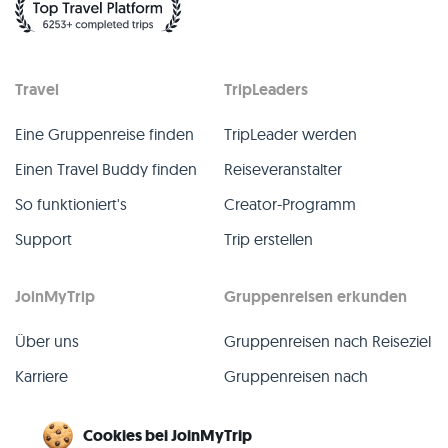
Travel
TripLeaders
Eine Gruppenreise finden
TripLeader werden
Einen Travel Buddy finden
Reiseveranstalter
So funktioniert's
Creator-Programm
Support
Trip erstellen
JoinMyTrip
Gruppenreisen erkunden
Über uns
Gruppenreisen nach Reiseziel
Karriere
Gruppenreisen nach
TripLeader
Presse
Cookies bei JoinMyTrip
Alle Gruppenreisen
Blog