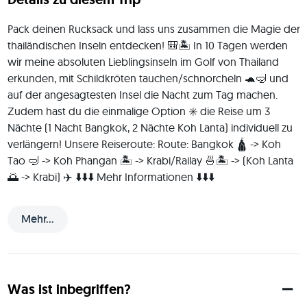
Pack deinen Rucksack und lass uns zusammen die Magie der 
thailändischen Inseln entdecken! 🎒🏝️ In 10 Tagen werden 
wir meine absoluten Lieblingsinseln im Golf von Thailand 
erkunden, mit Schildkröten tauchen/schnorcheln 🐢🤿 und 
auf der angesagtesten Insel die Nacht zum Tag machen. 
Zudem hast du die einmalige Option ✳️ die Reise um 3 
Nächte (1 Nacht Bangkok, 2 Nächte Koh Lanta) individuell zu 
verlängern! Unsere Reiseroute: Route: Bangkok 🛕 -> Koh 
Tao 🤿 -> Koh Phangan 🏝️ -> Krabi/Railay 🍜🏝️ -> (Koh Lanta 
🌅 -> Krabi) ✈️ ⬇️⬇️⬇️ Mehr Informationen ⬇️⬇️⬇️ 
__________________________________________
___ 🔢 TRAVEL GROUP: 1️⃣ Timo 🙋🏼‍♂️ 🇩🇪 - Tripleader 2️⃣ ??? 
Mehr...
3️⃣ ??? 4️⃣ ??? ℹ️ OVERVIEW: Tag 1: Ankunft in Bangkok 🏙️ Wir 
treffen uns tagsüber in Bangkok, lernen uns kennen und 
besprechen die nächsten Tage. Bis zum Abend ist noch gut 
genug Zeit für letzte Shopping Touren oder eine kleine 
Was ist inbegriffen?
Sightseeing Tour durch Bangkok. Wir werden am Abend den 