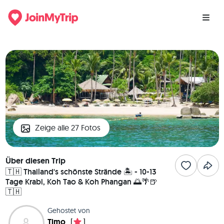
Zeige alle 27 Fotos
Über diesen Trip
🇹🇭 Thailand's schönste Strände 🏝️ - 10-13
Tage Krabi, Koh Tao & Koh Phangan 🌅🌴🍺
🇹🇭
Gehostet von
Timo
[
]