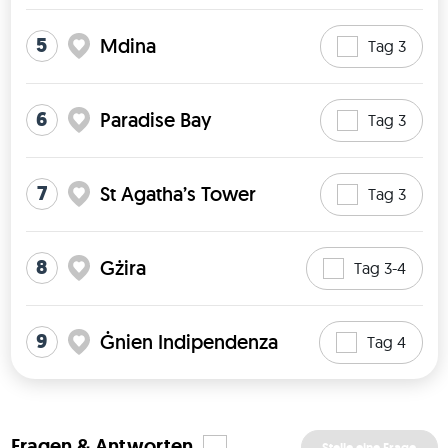
5
Mdina
Tag 3
6
Paradise Bay
Tag 3
7
St Agatha’s Tower
Tag 3
8
Gżira
Tag 3-4
9
Ġnien Indipendenza
Tag 4
Fragen & Antworten
Stelle eine Frage