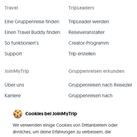
Travel
TripLeaders
Eine Gruppenreise finden
TripLeader werden
Einen Travel Buddy finden
Reiseveranstalter
So funktioniert's
Creator-Programm
Support
Trip erstellen
JoinMyTrip
Gruppenreisen erkunden
Über uns
Gruppenreisen nach Reiseziel
Karriere
Gruppenreisen nach
TripLeader
Presse
Cookies bei JoinMyTrip
Alle Gruppenreisen
Blog
Wir verwenden einige Cookies von Drittanbietern oder
Vergangene Gruppenreisen
Kontakt
ähnliches, um deine Erfahrungen zu verbessern, die
Alle Kategorien