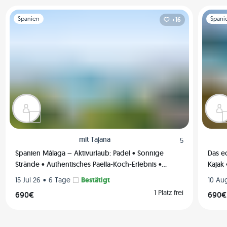
Chillen, Sonnenbaden, Meditieren, Grillen oder was auch 
immer wir uns einfallen lassen, haben! 🔥 Ich freue mich 
Folie 1 von 1
Folie 1 
Spanien
Spani
+16
darauf, dich kennenzulernen! Hast du irgendwelche Fragen? 
Lass es mich im Q&A-Bereich wissen! 
mit
Tajana
5
Spanien Málaga – Aktivurlaub: Padel • Sonnige
Das e
Strände • Authentisches Paella-Koch-Erlebnis •
Kajak 
Aussichtsplattformen (Privatzimmer)🌄🥘🏸
(priv
•
Bestätigt
15 Jul 26
6 Tage
10 Au
1 Platz frei
690€
690€