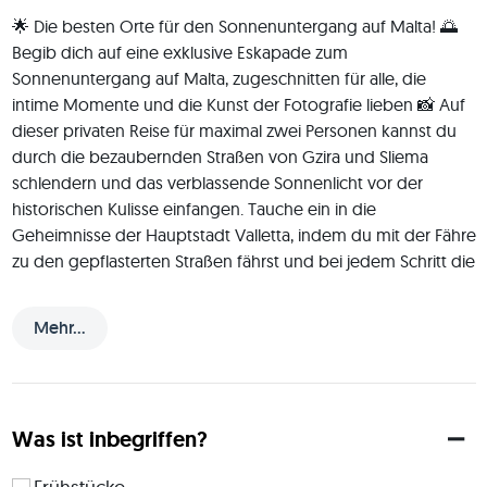
🌟 Die besten Orte für den Sonnenuntergang auf Malta! 🌅 
Begib dich auf eine exklusive Eskapade zum 
Sonnenuntergang auf Malta, zugeschnitten für alle, die 
intime Momente und die Kunst der Fotografie lieben 📸 Auf 
dieser privaten Reise für maximal zwei Personen kannst du 
durch die bezaubernden Straßen von Gzira und Sliema 
schlendern und das verblassende Sonnenlicht vor der 
historischen Kulisse einfangen. Tauche ein in die 
Geheimnisse der Hauptstadt Valletta, indem du mit der Fähre 
zu den gepflasterten Straßen fährst und bei jedem Schritt die 
Zeit durch die Linse einfrieren kannst. Die Reiseroute ist 
flexibel und erlaubt es dir, jeden Moment zu genießen, deine 
Mehr...
Pläne nach Lust und Laune zu ändern und die Schönheit der 
Golden Bay 🏝️, das Nachtleben von St. Julian's, den antiken 
Charme von Mdina zu genießen, und die Aussicht auf den 
Sonnenuntergang in der Paradise Bay und den Roten Turm 
Was ist inbegriffen?
am Rande der Insel 😍 Der private Transport sorgt für eine 
nahtlose Erkundung und als besonderes Extra gibt es ein 