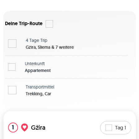
Deine Trip-Route
4 Tage
Trip
Gżira, Sliema & 7 weitere
Unterkunft
Appartement
Transportmittel
Trekking, Car
Karte zeigen
1
Gżira
Tag 1