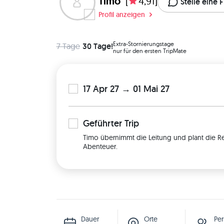
Timo
[
4,91]
Stelle eine 
Profil anzeigen
Extra-Stornierungstage
7 Tage
30 Tage!
nur für den ersten TripMate
17 Apr 27 → 01 Mai 27
Geführter
Trip
Timo übernimmt die Leitung und plant die Re
Abenteuer.
Dauer
Orte
Pe