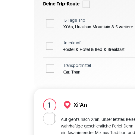
Deine Trip-Route
15 Tage
Trip
Xi'An, Huashan Mountain & 5 weitere
Unterkunft
Hostel & Hotel & Bed & Breakfast
Transportmittel
Car, Train
1
Xi'An
Auf geht's nach Xi'an, unser letztes Rei
wahrhaftige geschichtliche Perle! Denn X
ein faszinierender Mix aus Tradition un