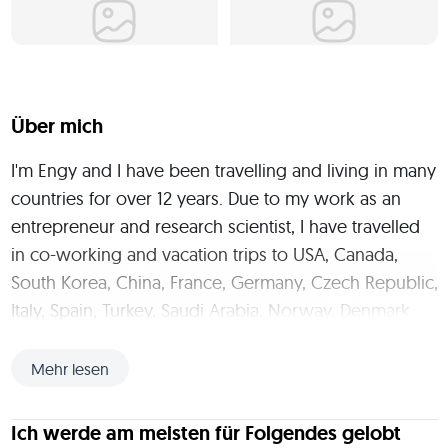
Über mich
I'm Engy and I have been travelling and living in many 
countries for over 12 years. Due to my work as an 
entrepreneur and research scientist, I have travelled 
in co-working and vacation trips to USA, Canada, 
South Korea, China, France, Germany, Czech Republic, 
Italy, Spain, Turkey, Saudi Arabia, Norway, Denmark, 
Finland and UK. As I have a dual citizenship of 
Sweden and Egypt, I have spent most of my life in 
Mehr lesen
those two countries. My passion to travel coming 
from my interest to communicate with people from 
Ich werde am meisten für Folgendes gelobt