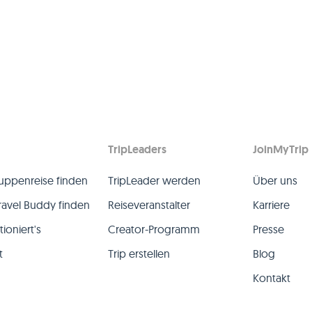
TripLeaders
JoinMyTrip
uppenreise finden
TripLeader werden
Über uns
ravel Buddy finden
Reiseveranstalter
Karriere
ioniert's
Creator-Programm
Presse
t
Trip erstellen
Blog
Kontakt