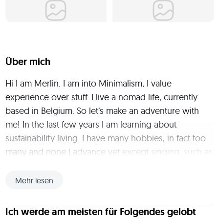
Über mich
Hi I am Merlin. I am into Minimalism, I value 
experience over stuff. I live a nomad life, currently 
based in Belgium. So let’s make an adventure with 
me! In the last few years I am learning about 
sustainability living. I have many hobbies, in fact too 
many and none I advance yet except singing, such as 
surfing, climbing, yoga, traveling, golfing, biking, 
basketball, body combat, cycling, dancing, 
Mehr lesen
photography, kayaking, swimming, hiking, meditating 
and try everything. I have been visit many countries, 
Ich werde am meisten für Folgendes gelobt