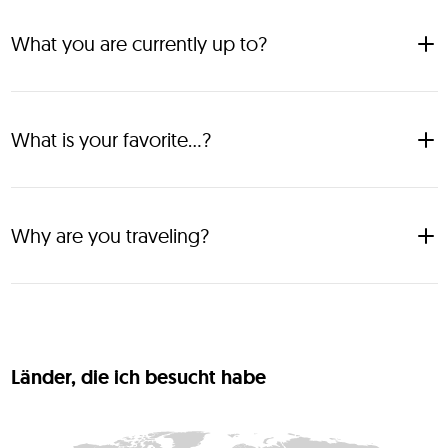
tours.
What you are currently up to?
Organizing and Guiding Wildlife Safaris,Trekking and Cultural 
tours.
What is your favorite...?
Wildlife Safaris, Trekking, Bush walking, Learning new 
languages.
Why are you traveling?
To explorer the World, as well to learn and to understand 
different culture in the World.
Länder, die ich besucht habe