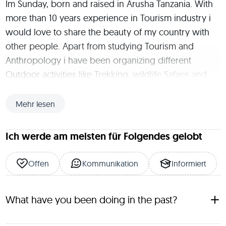
Im Sunday, born and raised in Arusha Tanzania. With 
more than 10 years experience in Tourism industry i 
would love to share the beauty of my country with 
other people. Apart from studying Tourism and 
Anthropology i have been organizing different 
Outdoor activities like Trekking, wildlife Safaris and 
Cultural tours. Being fluent in German,English,Swahili 
and Meru makes its easy to communicate with 
Mehr lesen
different people from different part of the World. 
Welcome/Willkommen/Karibu sana! :)
Ich werde am meisten für Folgendes gelobt
Offen
Kommunikation
Informiert
What have you been doing in the past?
Organizing and Guiding Wildlife Safaris,Trekking and Cultural 