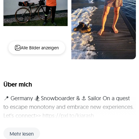
Alle Bilder anzeigen
Über mich
📍 Germany 🏂 Snowboarder & ⚓️ Sailor On a quest 
to escape monotony and embrace new experiences. 
Let's connect>> https://pxl.to/kiarash
Mehr lesen