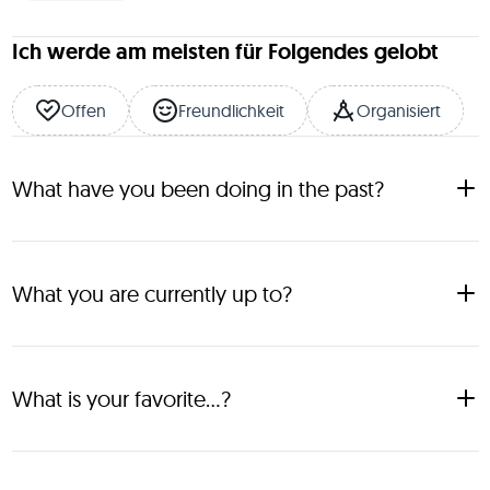
Ich werde am meisten für Folgendes gelobt
Offen
Freundlichkeit
Organisiert
What have you been doing in the past?
Studied Genetics.
What you are currently up to?
Founder & Managing Director at Explorer Elite
What is your favorite...?
⛵ Sailing 🏂 Snowboarding 🚴‍♀️ Bike packing 🧗‍♂️ 
Indoor/outdoor climbing ❄️ Ice bathing 🍺 Beer