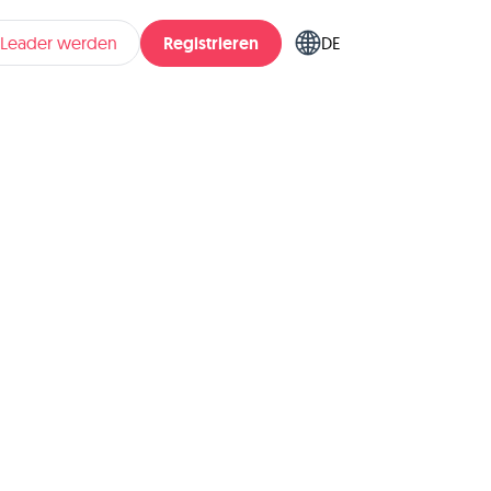
Registrieren
pLeader werden
DE