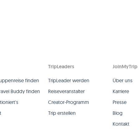
TripLeaders
JoinMyTrip
uppenreise finden
TripLeader werden
Über uns
ravel Buddy finden
Reiseveranstalter
Karriere
ioniert's
Creator-Programm
Presse
t
Trip erstellen
Blog
Kontakt