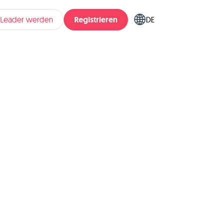
Registrieren
pLeader werden
DE