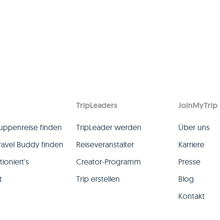
TripLeaders
JoinMyTrip
uppenreise finden
TripLeader werden
Über uns
ravel Buddy finden
Reiseveranstalter
Karriere
ioniert's
Creator-Programm
Presse
t
Trip erstellen
Blog
Kontakt