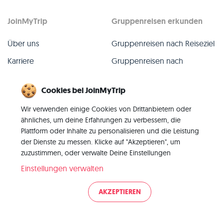
JoinMyTrip
Gruppenreisen erkunden
Über uns
Gruppenreisen nach Reiseziel
Karriere
Gruppenreisen nach
TripLeader
Presse
Cookies bei JoinMyTrip
Alle Gruppenreisen
Blog
Wir verwenden einige Cookies von Drittanbietern oder
Vergangene Gruppenreisen
Kontakt
ähnliches, um deine Erfahrungen zu verbessern, die
Alle Kategorien
Plattform oder Inhalte zu personalisieren und die Leistung
der Dienste zu messen. Klicke auf "Akzeptieren", um
zuzustimmen, oder verwalte Deine Einstellungen
Einstellungen verwalten
© 2026 JoinMyTrip
AKZEPTIEREN
Impressum
AGB
Datenschutz
|
|