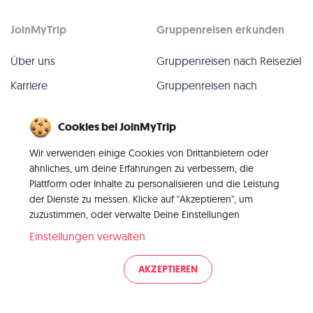
JoinMyTrip
Gruppenreisen erkunden
Über uns
Gruppenreisen nach Reiseziel
Karriere
Gruppenreisen nach
TripLeader
Presse
Cookies bei JoinMyTrip
Alle Gruppenreisen
Blog
Wir verwenden einige Cookies von Drittanbietern oder
Vergangene Gruppenreisen
Kontakt
ähnliches, um deine Erfahrungen zu verbessern, die
Alle Kategorien
Plattform oder Inhalte zu personalisieren und die Leistung
der Dienste zu messen. Klicke auf "Akzeptieren", um
zuzustimmen, oder verwalte Deine Einstellungen
Einstellungen verwalten
© 2026 JoinMyTrip
AKZEPTIEREN
Impressum
AGB
Datenschutz
|
|