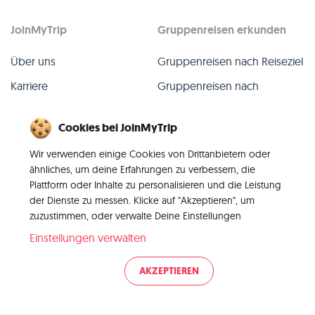
JoinMyTrip
Gruppenreisen erkunden
Über uns
Gruppenreisen nach Reiseziel
Karriere
Gruppenreisen nach
TripLeader
Presse
Cookies bei JoinMyTrip
Alle Gruppenreisen
Blog
Wir verwenden einige Cookies von Drittanbietern oder
Vergangene Gruppenreisen
Kontakt
ähnliches, um deine Erfahrungen zu verbessern, die
Alle Kategorien
Plattform oder Inhalte zu personalisieren und die Leistung
der Dienste zu messen. Klicke auf "Akzeptieren", um
zuzustimmen, oder verwalte Deine Einstellungen
Einstellungen verwalten
© 2026 JoinMyTrip
AKZEPTIEREN
Impressum
AGB
Datenschutz
|
|