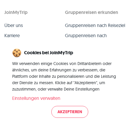
JoinMyTrip
Gruppenreisen erkunden
Über uns
Gruppenreisen nach Reiseziel
Karriere
Gruppenreisen nach
TripLeader
Presse
Cookies bei JoinMyTrip
Alle Gruppenreisen
Blog
Wir verwenden einige Cookies von Drittanbietern oder
Vergangene Gruppenreisen
Kontakt
ähnliches, um deine Erfahrungen zu verbessern, die
Alle Kategorien
Plattform oder Inhalte zu personalisieren und die Leistung
der Dienste zu messen. Klicke auf "Akzeptieren", um
zuzustimmen, oder verwalte Deine Einstellungen
Einstellungen verwalten
© 2026 JoinMyTrip
AKZEPTIEREN
Impressum
AGB
Datenschutz
|
|