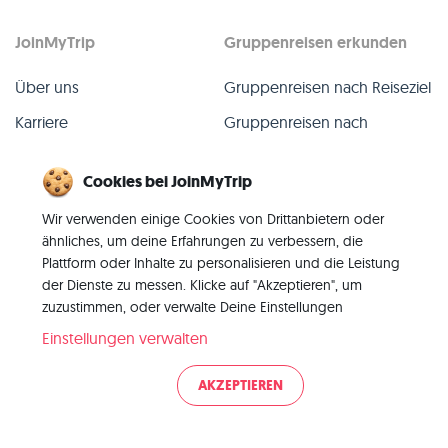
JoinMyTrip
Gruppenreisen erkunden
Über uns
Gruppenreisen nach Reiseziel
Karriere
Gruppenreisen nach
TripLeader
Presse
Cookies bei JoinMyTrip
Alle Gruppenreisen
Blog
Wir verwenden einige Cookies von Drittanbietern oder
Vergangene Gruppenreisen
Kontakt
ähnliches, um deine Erfahrungen zu verbessern, die
Alle Kategorien
Plattform oder Inhalte zu personalisieren und die Leistung
der Dienste zu messen. Klicke auf "Akzeptieren", um
zuzustimmen, oder verwalte Deine Einstellungen
Einstellungen verwalten
© 2026 JoinMyTrip
AKZEPTIEREN
Impressum
AGB
Datenschutz
|
|