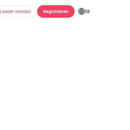
Registrieren
pLeader werden
DE