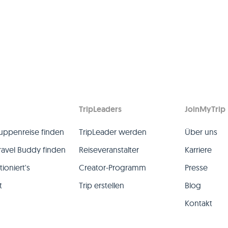
TripLeaders
JoinMyTrip
uppenreise finden
TripLeader werden
Über uns
ravel Buddy finden
Reiseveranstalter
Karriere
ioniert's
Creator-Programm
Presse
t
Trip erstellen
Blog
Kontakt