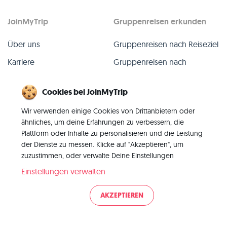
JoinMyTrip
Gruppenreisen erkunden
Über uns
Gruppenreisen nach Reiseziel
Karriere
Gruppenreisen nach
TripLeader
Presse
Cookies bei JoinMyTrip
Alle Gruppenreisen
Blog
Wir verwenden einige Cookies von Drittanbietern oder
Vergangene Gruppenreisen
Kontakt
ähnliches, um deine Erfahrungen zu verbessern, die
Alle Kategorien
Plattform oder Inhalte zu personalisieren und die Leistung
der Dienste zu messen. Klicke auf "Akzeptieren", um
zuzustimmen, oder verwalte Deine Einstellungen
Einstellungen verwalten
© 2026 JoinMyTrip
AKZEPTIEREN
Impressum
AGB
Datenschutz
|
|