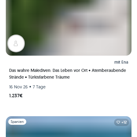
mit
Ena
Das wahre Malediven: Das Leben vor Ort • Atemberaubende
Strände • Türkisfarbene Träume
•
16 Nov 26
7 Tage
1.237€
Folie 1 von 1
Spanien
+12