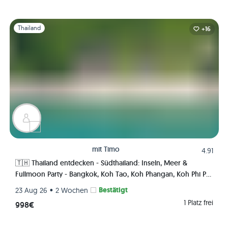
Folie 1 von 1
Thailand
+16
mit
Timo
4.91
🇹🇭 Thailand entdecken - Südthailand: Inseln, Meer &
Fullmoon Party - Bangkok, Koh Tao, Koh Phangan, Koh Phi Phi,
Krabi 🏯🌅🌴🍺🇹🇭
•
Bestätigt
23 Aug 26
2 Wochen
1 Platz frei
998€