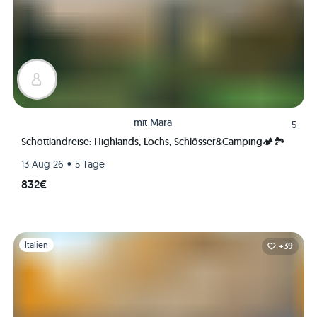
mit
Mara
5
Schottlandreise: Highlands, Lochs, Schlösser&Camping🏕🏞
•
13 Aug 26
5 Tage
832€
Folie 1 von 1
Italien
+39