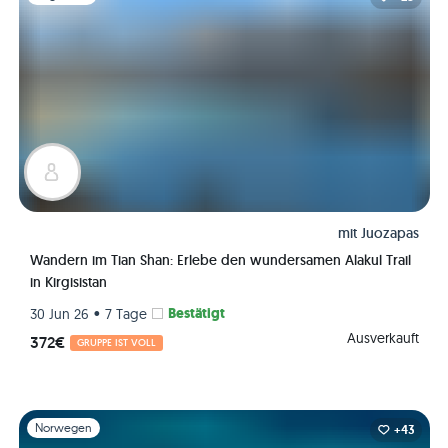
mit
Juozapas
Wandern im Tian Shan: Erlebe den wundersamen Alakul Trail
in Kirgisistan
•
Bestätigt
30 Jun 26
7 Tage
Ausverkauft
372€
GRUPPE IST VOLL
Folie 1 von 1
Norwegen
+43