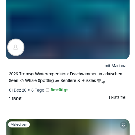
mit
Mariana
2026 Tromsø Winterexpedition: Eisschwimmen in arktischen
Seen 🧊 Whale Spotting 🐋 Rentiere & Huskies 🦌🛷
Nordlichter 🌌✨ Fjorde 🏔️
•
Bestätigt
01 Dez 26
6 Tage
1 Platz frei
1.150€
Folie 1 von 1
Malediven