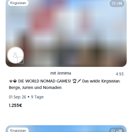
Folie 1 von 1
Kirgisistan
+14
mit
Jemima
4.93
🪭🔱 DIE WORLD NOMAD GAMES! 🏆🗡️ Das wilde Kirgisistan:
Berge, Jurten und Nomaden
•
01 Sep 26
9 Tage
1.255€
Folie 1 von 1
Kirgisistan
+28