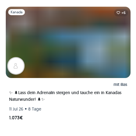
Folie 1 von 1
Kanada
+6
mit
ilias
✨ 🌲Lass dein Adrenalin steigen und tauche ein in Kanadas
Naturwunder! 🌲✨
•
11 Jul 26
8 Tage
1.073€