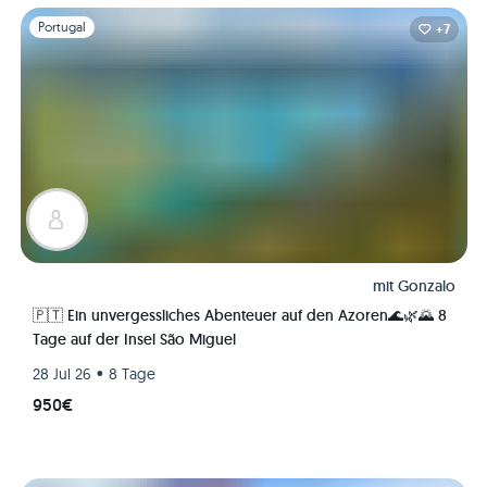
Folie 1 von 1
Portugal
+7
mit
Gonzalo
🇵🇹 Ein unvergessliches Abenteuer auf den Azoren🌊🌿🌄 8
Tage auf der Insel São Miguel
•
28 Jul 26
8 Tage
950€