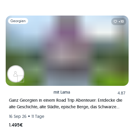
Folie 1 von 1
Georgien
+10
mit
Lama
4.87
Ganz Georgien in einem Road Trip Abenteuer: Entdecke die
alte Geschichte, alte Städte, epische Berge, das Schwarze
Meer, traditionellen Wein und Küche wie ein Einheimischer
•
16 Sep 26
11 Tage
1.495€