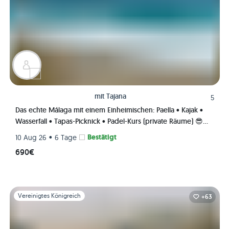
mit
Tajana
5
Das echte Málaga mit einem Einheimischen: Paella • Kajak •
Wasserfall • Tapas-Picknick • Padel-Kurs (private Räume) 😎🎾
🌊
•
Bestätigt
10 Aug 26
6 Tage
690€
Folie 1 von 1
Vereinigtes Königreich
+63