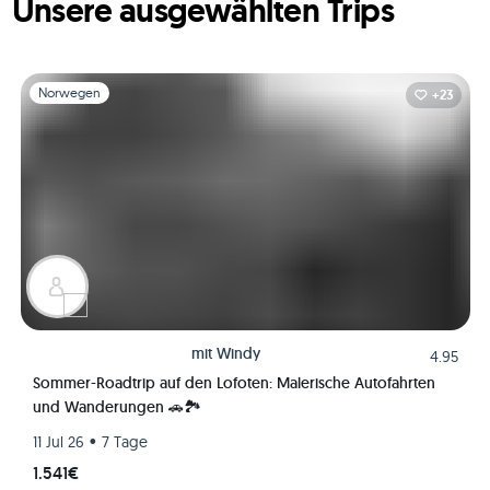
Unsere ausgewählten Trips
Folie 1 von 1
Norwegen
+23
mit
Windy
4.95
Sommer-Roadtrip auf den Lofoten: Malerische Autofahrten
und Wanderungen 🚗🏞️
•
11 Jul 26
7 Tage
1.541€