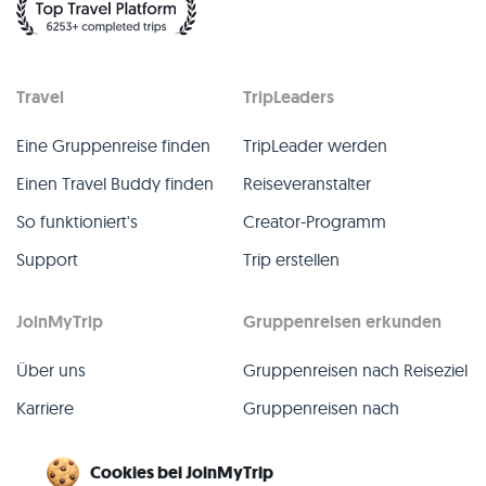
Travel
TripLeaders
Eine Gruppenreise finden
TripLeader werden
Einen Travel Buddy finden
Reiseveranstalter
So funktioniert's
Creator-Programm
Support
Trip erstellen
JoinMyTrip
Gruppenreisen erkunden
Über uns
Gruppenreisen nach Reiseziel
Karriere
Gruppenreisen nach
TripLeader
Presse
Cookies bei JoinMyTrip
Alle Gruppenreisen
Blog