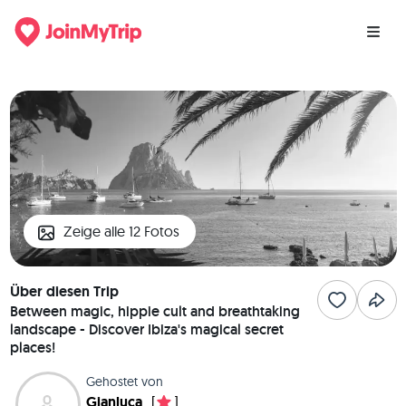
Zeige alle 12 Fotos
Über diesen Trip
Between magic, hippie cult and breathtaking
landscape - Discover Ibiza's magical secret
places!
Gehostet von
Gianluca
[
]