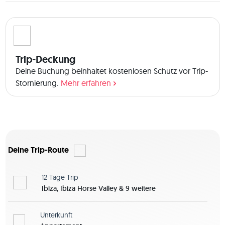
werden wir in Ibiza Horse Valley reiten gehen und natürlich 
werden wir auch den schönsten Hippie Markt "Las Dalias" 
besuchen. Dort kaufe ich mir immer ein paar coole 
Armbänder oder Ringe. Ich kenne alle guten Restaurants 
und die schönsten und Strände auf Ibiza und natürlich die 
Trip-Deckung
magischsten Orte wie Es Vedra, Ibiza Stonehenge und 
Deine Buchung beinhaltet kostenlosen Schutz vor Trip-
Atlantis. Wenn Dich meine Reiseplanung neugierig gemacht 
Stornierung.
Mehr erfahren
hat und Du Ibiza mal von einer ganz anderen Seite 
kennenlernen möchtest und dazu noch einen spontanen, 
gut aussehenden und humorvollen Reisepartner suchst, 
dann bist Du bei mir genau richtig und kannst Dich gerne bei 
mir melden. Tante saluti Gianluca
Deine Trip-Route
12 Tage
Trip
Ibiza, Ibiza Horse Valley & 9 weitere
Unterkunft