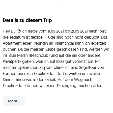
Details zu diesem Trip
Hey Du 🙂 ich fliege vom 11.09.2021 bis 21.09.2021 nach Ibiza. 
(Reisedatum ist flexibel) Flüge sind noch nicht gebucht. Das 
Apartment einer Freundin (in Talamanca) kann ich jederzeit 
buchen. Da die meisten Clubs geschlossen sind, werden wir 
ins Blue Marlin (Beachclub) und auf die ein oder andere 
Privatparty gehen, weil ich auf Ibiza gut vernetzt bin. Mit 
meinem spanischen Skipper plane ich eine Segeltour von 
Formentera nach Espalmador. Dort erwarten uns weisse 
Sandstrände wie in der Karibik. Auf dem Weg nach 
Espalmador können wir einen Tauchgang machen oder 
schnorcheln und zusammen ne Menge Spass beim Stand 
Up Paddling haben. ;) Zwischendurch werden wir natürlich 
Mehr...
auch ganz gechillt paar entspannte Tage am Strand 
geniessen. Bei meinen Freunden David und Monique 