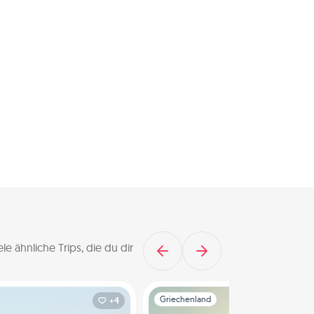
e ähnliche Trips, die du dir
Folie 1 von 1
Griechenland
+4