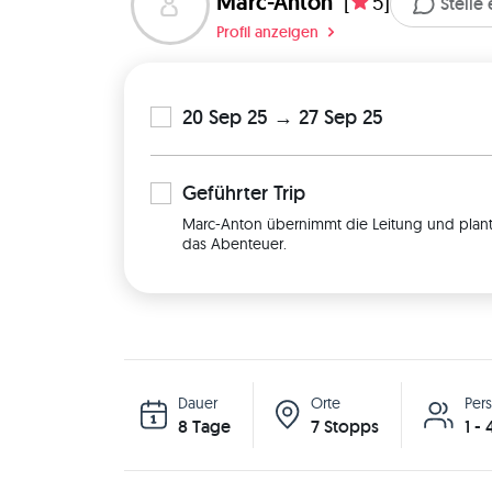
Marc-Anton
[
5]
Stelle
Profil anzeigen
20 Sep 25 → 27 Sep 25
Geführter
Trip
Marc-Anton übernimmt die Leitung und plant 
das Abenteuer.
Dauer
Orte
Per
8 Tage
7 Stopps
1 -