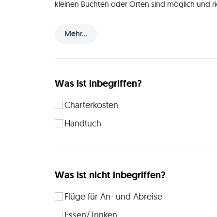
kleinen Buchten oder Orten sind möglich und ric
jeden Fall Seefest sein, brauchst aber keine Seg
Bedienen, Unterstützung unter Anleitung macht 
Mehr...
 Organisiert und geführt wird diese private, nicht kommerzielle Reise von meiner Frau Corinna und mir 
Marc. Wir sind beide 36 Jahre alt und grundsätz
hat den Segelschein SKS, wir haben aber beide e
beide Nichtraucher und nehmen strikt auch nur Ni
Was ist inbegriffen?
jedoch, wenn unsere Mitsegler:innen diesen z
Charterkosten
 Wir übernachten während der Woche auf der Segelyacht. Jede der drei Kabinen bietet Platz für zwei 
Personen in einem Doppelbett. Es gibt ein gem
Handtuch
Boot und gehen im Wechsel mal in Restaurants
Übernachtungen in Häfen wie auch in Buchten. D
gewisse exklusive Einsamkeit haben kann, welch
limitiert ist und es keine Landdusche / -Toilette
Komfort an Bord ist vergleichbar mit einem ge
Was ist nicht inbegriffen?
Übernachtung anlegen, schlafen wir ebenfalls 
gehen und sanitäre Einrichtungen zur Verfügung
Flüge für An- und Abreise
Essen/Trinken