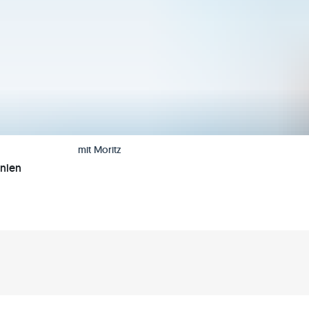
mit
Moritz
anien