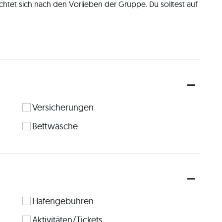
htet sich nach den Vorlieben der Gruppe. Du solltest auf 
elerfahrung. Wir können das Boot alleine Steuern und 
es uns aber leichter und entspannter.
lich aktive, lebensfrohe und mutige Menschen. Meine Frau 
ine vergleichbare, mehrjährige Segelerfahrung. Wir sind 
chtraucher mit. Wir trinken kein Alkohol, tolerieren 
um Genuss in Maßen trinken möchten. 
Versicherungen
einsames Bad auf der Yacht und wir kochen mal auf dem 
Bettwäsche
 essen. Wir bevorzugen einen ausgewogenen Mix aus 
abei muss dir bewusst sein, dass man in Buchten eine 
e auch damit verbunden ist, dass der Strom an Bord 
 gibt. Die sanitären Einrichtungen und der allgemeine 
hobenen Wohnmobil. Wenn wir in Häfen zur 
auf dem Boot, man hat jedoch Restaurants zum Essen 
. 
Hafengebühren
Aktivitäten/Tickets