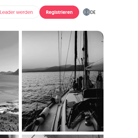
Registrieren
pLeader werden
DE