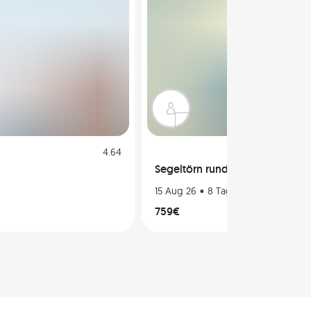
4.64
Segeltörn rund um Korfu auf de
•
Bestätigt
15 Aug 26
8 Tage
759€