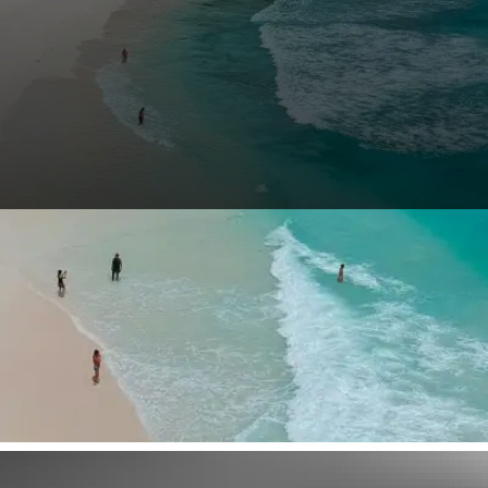
separtner! Das Archipel aus 115 Inseln liegt im Indischen Ozean vor d
zgebiete sowie seltene Tierarten. Macht euch auf den Weg, bevor es a