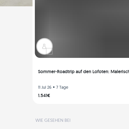
Sommer-Roadtrip auf den Lofoten: Malerisc
•
11 Jul 26
7 Tage
1.541€
WIE GESEHEN BEI