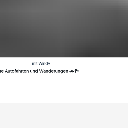
mit
Windy
he Autofahrten und Wanderungen 🚗🏞️