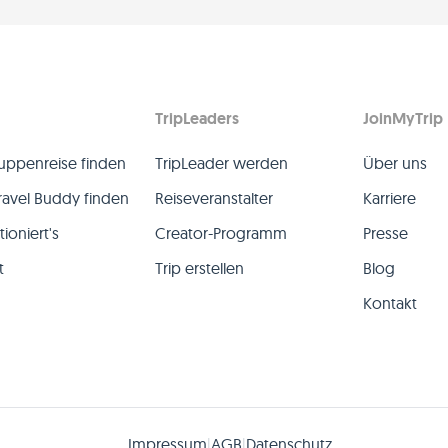
TripLeaders
JoinMyTrip
uppenreise finden
TripLeader werden
Über uns
ravel Buddy finden
Reiseveranstalter
Karriere
ioniert's
Creator-Programm
Presse
t
Trip erstellen
Blog
Kontakt
Impressum
AGB
Datenschutz
|
|