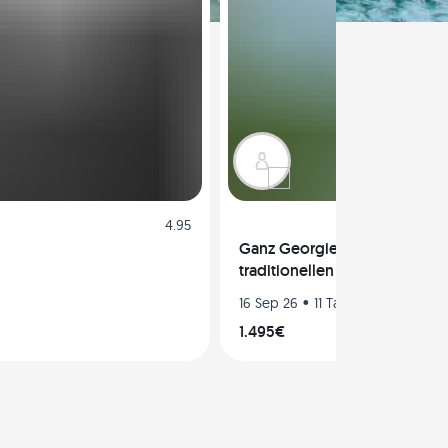
4.95
Ganz Georgien in einem Road 
traditionellen Wein und Küch
•
16 Sep 26
11 Tage
1.495€