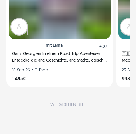
mit
Lama
4.87
Ganz Georgien in einem Road Trip Abenteuer:
🇹🇭 Th
Entdecke die alte Geschichte, alte Städte, epische
Meer &
Berge, das Schwarze Meer, traditionellen Wein
Phangan
•
16 Sep 26
11 Tage
23 Aug
und Küche wie ein Einheimischer
1.495€
998€
WIE GESEHEN BEI